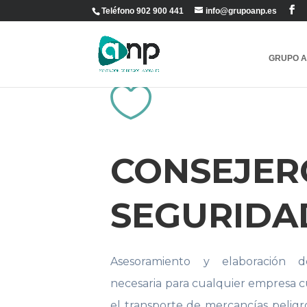
Teléfono 902 900 441
info@grupoanp.es
GRUPO 

CONSEJER
SEGURIDA
Asesoramiento y elaboración 
necesaria para cualquier empresa 
el transporte de mercancías peligro