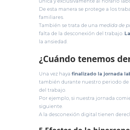
única y exclusivamente al horario labo
De esta manera se protege a los traba
familiares.
También se trata de una
medida de pr
falta de la desconexión del trabajo.
La
la ansiedad.
¿Cuándo tenemos der
Una vez haya
finalizado la jornada la
también durante nuestro periodo de 
del trabajo.
Por ejemplo, si nuestra jornada comien
siguiente.
A la desconexión digital tienen dere