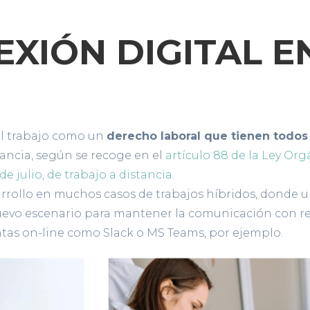
XIÓN DIGITAL E
el trabajo como un
derecho laboral que tienen todos 
tancia, según se recoge en el
artículo 88 de la Ley Org
 de julio, de trabajo a distancia.
arrollo en muchos casos de trabajos híbridos, donde u
te nuevo escenario para mantener la comunicación con
tas on-line como Slack o MS Teams, por ejemplo.