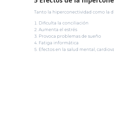
5 Efectos de la hipercone
Tanto la hiperconectividad como la 
Dificulta la conciliación
Aumenta el estrés
Provoca problemas de sueño
Fatiga informática
Efectos en la salud mental, cardiov