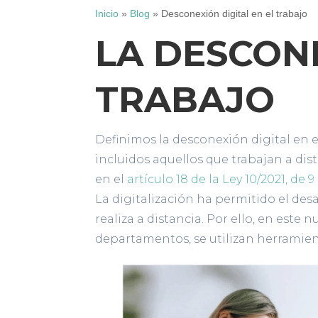
Inicio
»
Blog
»
Desconexión digital en el trabajo
LA DESCONE
TRABAJO
Definimos la desconexión digital en 
incluidos aquellos que trabajan a dis
en el
artículo 18 de la Ley 10/2021, de 9
La digitalización ha permitido el des
realiza a distancia. Por ello, en es
departamentos, se utilizan herramien