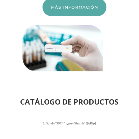
MÁS INFORMACIÓN
CATÁLOGO DE PRODUCTOS
[dflip id="3074" type="thumb" ][/dflip]